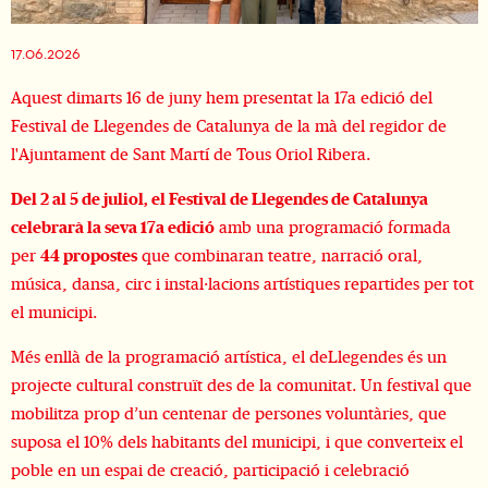
Diapositiva 1 de 1
17.06.2026
Aquest dimarts 16 de juny hem presentat la 17a edició del
Festival de Llegendes de Catalunya de la mà del regidor de
l'Ajuntament de Sant Martí de Tous Oriol Ribera.
Del 2 al 5 de juliol, el Festival de Llegendes de Catalunya 
celebrarà la seva 17a edició
 amb una programació formada 
per 
44 propostes
 que combinaran teatre, narració oral, 
música, dansa, circ i instal·lacions artístiques repartides per tot 
el municipi. 
Més enllà de la programació artística, el deLlegendes és un 
projecte cultural construït des de la comunitat. Un festival que 
mobilitza prop d’un centenar de persones voluntàries, que 
suposa el 10% dels habitants del municipi, i que converteix el 
poble en un espai de creació, participació i celebració 