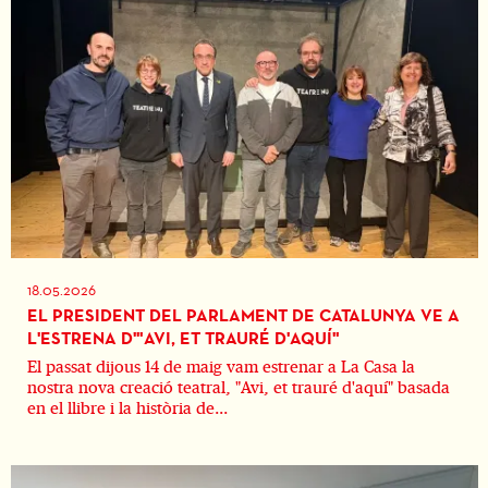
18.05.2026
EL PRESIDENT DEL PARLAMENT DE CATALUNYA VE A
L'ESTRENA D'"AVI, ET TRAURÉ D'AQUÍ"
El passat dijous 14 de maig vam estrenar a La Casa la
nostra nova creació teatral, "Avi, et trauré d'aquí" basada
en el llibre i la història de...