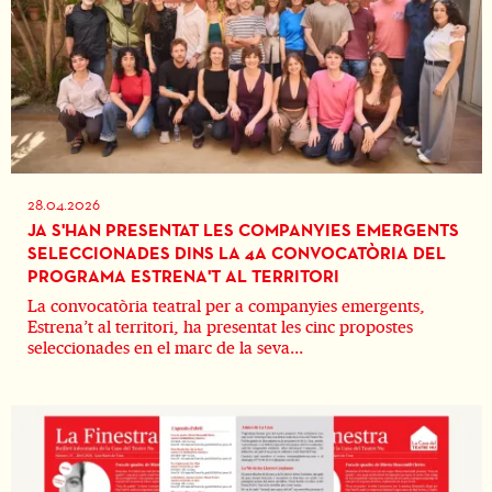
28.04.2026
JA S'HAN PRESENTAT LES COMPANYIES EMERGENTS
SELECCIONADES DINS LA 4A CONVOCATÒRIA DEL
PROGRAMA ESTRENA'T AL TERRITORI
La convocatòria teatral per a companyies emergents,
Estrena’t al territori, ha presentat les cinc propostes
seleccionades en el marc de la seva...