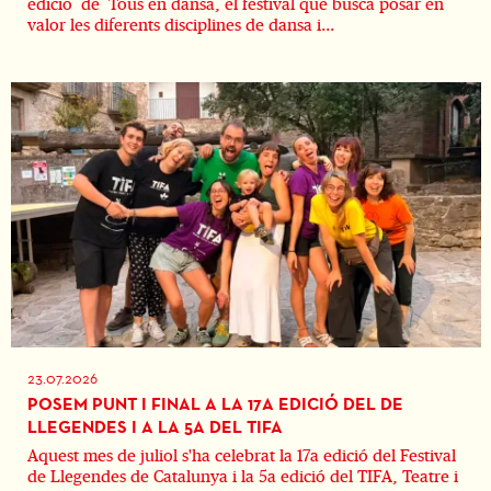
edició de Tous en dansa, el festival que busca posar en
valor les diferents disciplines de dansa i...
23.07.2026
POSEM PUNT I FINAL A LA 17A EDICIÓ DEL DE
LLEGENDES I A LA 5A DEL TIFA
Aquest mes de juliol s'ha celebrat la 17a edició del Festival
de Llegendes de Catalunya i la 5a edició del TIFA, Teatre i