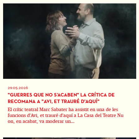
29.05.2026
"GUERRES QUE NO S’ACABEN" LA CRÍTICA DE
RECOMANA A "AVI, ET TRAURÉ D'AQUÍ"
El crític teatral Marc Sabater ha assistit en una de les
funcions d'Avi, et trauré d'aquí a La Casa del Teatre Nu
on, en acabat, va moderar un...