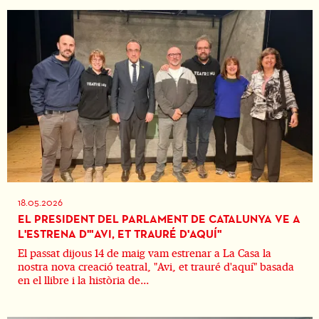
18.05.2026
EL PRESIDENT DEL PARLAMENT DE CATALUNYA VE A
L'ESTRENA D'"AVI, ET TRAURÉ D'AQUÍ"
El passat dijous 14 de maig vam estrenar a La Casa la
nostra nova creació teatral, "Avi, et trauré d'aquí" basada
en el llibre i la història de...