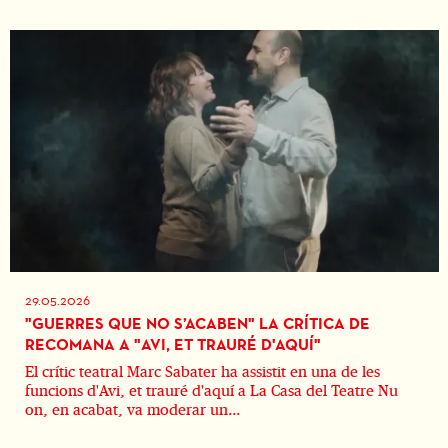
29.05.2026
"GUERRES QUE NO S’ACABEN" LA CRÍTICA DE
RECOMANA A "AVI, ET TRAURÉ D'AQUÍ"
El crític teatral Marc Sabater ha assistit en una de les
funcions d'Avi, et trauré d'aquí a La Casa del Teatre Nu
on, en acabat, va moderar un...