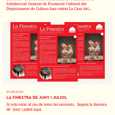
Subdirecció General de Promoció Cultural del
Departament de Cultura han visitat La Casa del...
01.06.2026
LA FINESTRA DE JUNY I JULIOL
Si vols estar al cas de totes les novetats, llegeix la finestra
de juny i juliol aquí.