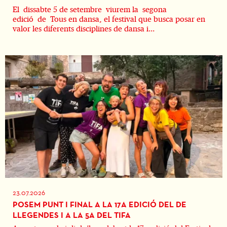
El dissabte 5 de setembre viurem la segona
edició de Tous en dansa, el festival que busca posar en
valor les diferents disciplines de dansa i...
23.07.2026
POSEM PUNT I FINAL A LA 17A EDICIÓ DEL DE
LLEGENDES I A LA 5A DEL TIFA