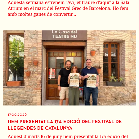
Aquesta setmana estrenem "Avi, et trauré d'aquí" a la Sala
Atrium en el marc del Festival Grec de Barcelona. Ho fem
amb moltes ganes de convertir...
17.06.2026
HEM PRESENTAT LA 17A EDICIÓ DEL FESTIVAL DE
LLEGENDES DE CATALUNYA
Aquest dimarts 16 de juny hem presentat la 17a edició del