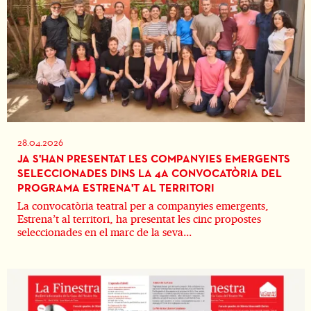
28.04.2026
JA S'HAN PRESENTAT LES COMPANYIES EMERGENTS
SELECCIONADES DINS LA 4A CONVOCATÒRIA DEL
PROGRAMA ESTRENA'T AL TERRITORI
La convocatòria teatral per a companyies emergents,
Estrena’t al territori, ha presentat les cinc propostes
seleccionades en el marc de la seva...