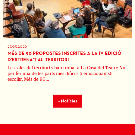
27.03.2026
MÉS DE 90 PROPOSTES INSCRITES A LA IV EDICIÓ
D'ESTRENA'T AL TERRITORI
Les sales del territori s’han trobat a La Casa del Teatre Nu
per fer una de les parts més difícils (i emocionants):
escollir. Més de 90...
+ Notícies