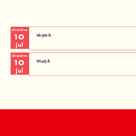
divendres
10
16:30 h
jul
divendres
10
17:45 h
jul