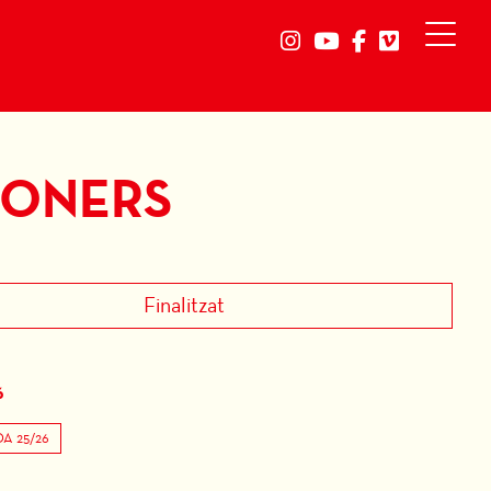
Link a instagram
Link a youtube
Link a faceb
Link a vi
DONERS
Finalitzat
6
A 25/26