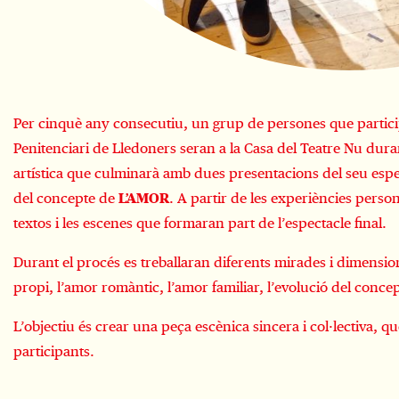
Diapositiva 1 de 1
Per cinquè any consecutiu, un grup de persones que participe
Penitenciari de Lledoners seran a la Casa del Teatre Nu dura
artística que culminarà amb dues presentacions del seu espec
del concepte de 
L’AMOR
. A partir de les experiències persona
textos i les escenes que formaran part de l’espectacle final.
Durant el procés es treballaran diferents mirades i dimension
propi, l’amor romàntic, l’amor familiar, l’evolució del concep
L’objectiu és crear una peça escènica sincera i col·lectiva, que 
participants.