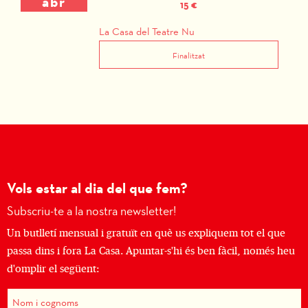
abr
15 €
La Casa del Teatre Nu
Finalitzat
Vols estar al dia del que fem?
Subscriu-te a la nostra newsletter!
Un butlletí mensual i gratuït en què us expliquem tot el que
passa dins i fora La Casa. Apuntar-s'hi és ben fàcil, només heu
d'omplir el següent: