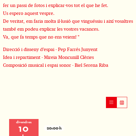
fer un passi de fotos i explicar-vos tot el que he fet.
Us espero aquest vespre.
De veritat, em faria molta il·lusió que vinguéssiu i així vosaltres
també em podeu explicar les vostres vacances.
Va, que fa temps que no ens veiem! "
Direcció i disseny d’espai - Pep Farrés Junyent
Idea i repartiment - Mireia Moncunill Clèries
Composició musical i espai sonor - Biel Serena Riba
divendres
10
20:00 h