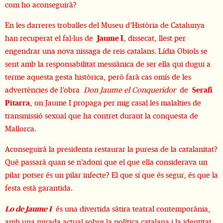
com ho aconseguirà?
En les darreres troballes del Museu d’Història de Catalunya
han recuperat el fal·lus de
Jaume I
, dissecat, llest per
engendrar una nova nissaga de reis catalans. Lídia Obiols se
sent amb la responsabilitat messiànica de ser ella qui dugui a
terme aquesta gesta històrica, però farà cas omís de les
advertències de l’obra
Don Jaume el Conqueridor
de
Serafí
Pitarra
, on Jaume I propaga per mig casal les malalties de
transmissió sexual que ha contret durant la conquesta de
Mallorca.
Aconseguirà la presidenta restaurar la puresa de la catalanitat?
Què passarà quan se n’adoni que el que ella considerava un
pilar potser és un pilar infecte? El que sí que és segur, és que la
festa està garantida.
Lo de Jaume I
és una divertida sàtira teatral contemporània,
amb una mirada actual sobre la política catalana i la identitat