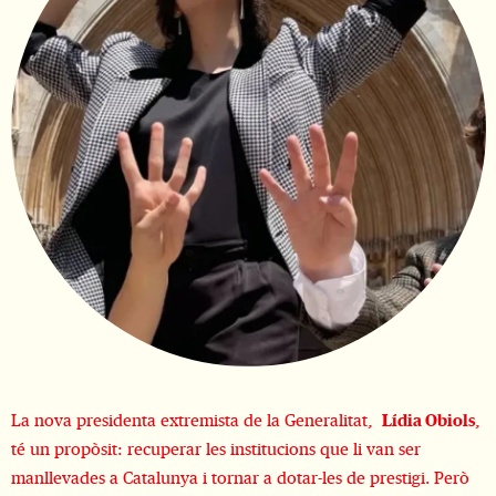
Diapositiva 1 de 1
La nova presidenta extremista de la Generalitat,
Lídia Obiols
,
té un propòsit: recuperar les institucions que li van ser
manllevades a Catalunya i tornar a dotar-les de prestigi. Però