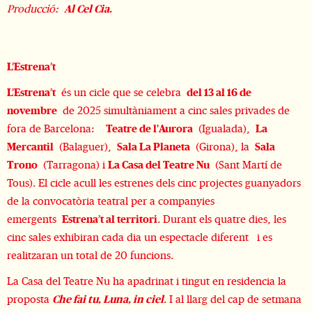
Producció:
Al Cel Cia.
L’Estrena’t
L’Estrena’t
és un cicle que se celebra
del 13 al 16 de
novembre
de 2025 simultàniament a cinc sales privades de
fora de Barcelona:
Teatre de l'Aurora
(Igualada),
La
Mercantil
(Balaguer),
Sala La Planeta
(Girona), la
Sala
Trono
(Tarragona) i
La Casa del Teatre Nu
(Sant Martí de
Tous). El cicle acull les estrenes dels cinc projectes guanyadors
de la convocatòria teatral per a companyies
emergents
Estrena’t al territori
. Durant els quatre dies, les
cinc sales exhibiran cada dia un espectacle diferent i es
realitzaran un total de 20 funcions.
La Casa del Teatre Nu ha apadrinat i tingut en residencia la
proposta
Che fai tu, Luna, in ciel
. I al llarg del cap de setmana