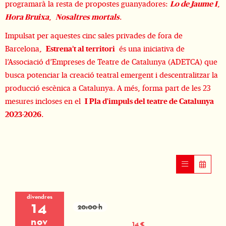
programarà la resta de propostes guanyadores:
Lo de Jaume I
,
Hora Bruixa
,
Nosaltres mortals
.
Impulsat per aquestes cinc sales privades de fora de
Barcelona,
Estrena’t al territori
és una iniciativa de
l’Associació d’Empreses de Teatre de Catalunya (ADETCA) que
busca potenciar la creació teatral emergent i descentralitzar la
producció escènica a Catalunya. A més, forma part de les 23
mesures incloses en el
I Pla d'impuls del teatre de Catalunya
2023-2026
.
divendres
14
20:00 h
nov
14 €