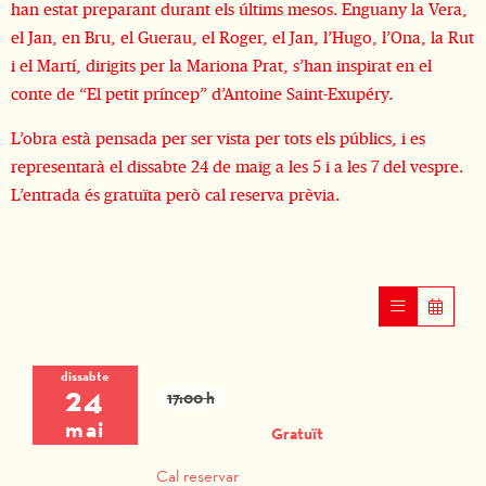
han estat preparant durant els últims mesos. Enguany la Vera,
el Jan, en Bru, el Guerau, el Roger, el Jan, l’Hugo, l’Ona, la Rut
i el Martí, dirigits per la Mariona Prat, s’han inspirat en el
conte de “El petit príncep” d’Antoine Saint-Exupéry.
L’obra està pensada per ser vista per tots els públics, i es
representarà el dissabte 24 de maig a les 5 i a les 7 del vespre.
L’entrada és gratuïta però cal reserva prèvia.
dissabte
24
17:00 h
mai
Gratuït
Cal reservar