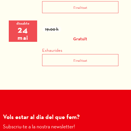
Finalitzat
dissabte
24
19:00 h
mai
Gratuït
Exhaurides
Finalitzat
Vols estar al dia del que fem?
Subscriu-te a la nostra newsletter!