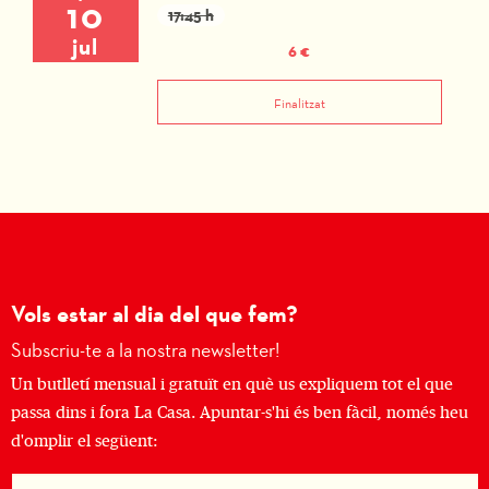
10
17:45 h
jul
6 €
Finalitzat
Vols estar al dia del que fem?
Subscriu-te a la nostra newsletter!
Un butlletí mensual i gratuït en què us expliquem tot el que
passa dins i fora La Casa. Apuntar-s'hi és ben fàcil, només heu
d'omplir el següent: