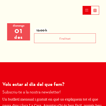
diumenge
01
12:00 h
des
Finalitzat
Vols estar al dia del que fem?
Subscriu-te a la nostra newsletter!
Un butlletí mensual i gratuït en què us expliquem tot el que
passa dins i fora La Casa. Apuntar-s'hi és ben fàcil, només heu