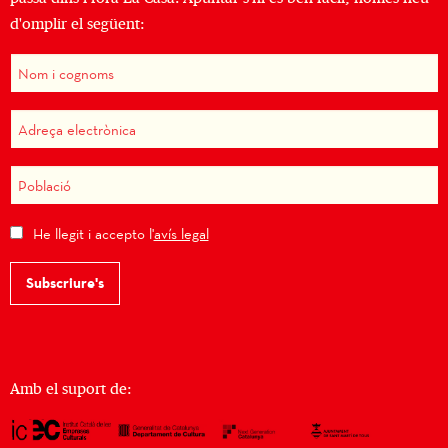
d'omplir el següent:
He llegit i accepto l'
avís legal
Subscriure's
Amb el suport de: