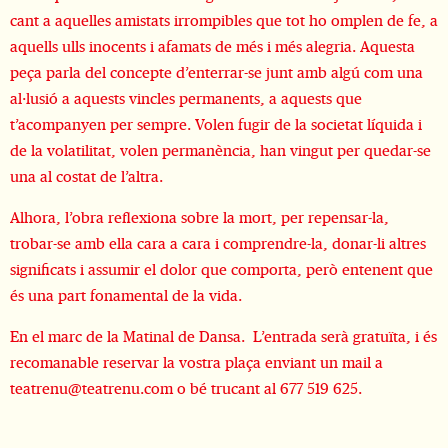
cant a aquelles amistats irrompibles que tot ho omplen de fe, a
aquells ulls inocents i afamats de més i més alegria. Aquesta
peça parla del concepte d’enterrar-se junt amb algú com una
al·lusió a aquests vincles permanents, a aquests que
t’acompanyen per sempre. Volen fugir de la societat líquida i
de la volatilitat, volen permanència, han vingut per quedar-se
una al costat de l’altra.
Alhora, l’obra reflexiona sobre la mort, per repensar-la,
trobar-se amb ella cara a cara i comprendre-la, donar-li altres
significats i assumir el dolor que comporta, però entenent que
és una part fonamental de la vida.
En el marc de la Matinal de Dansa. L’entrada serà gratuïta, i és
recomanable reservar la vostra plaça enviant un mail a
teatrenu@teatrenu.com
o bé trucant al 677 519 625.