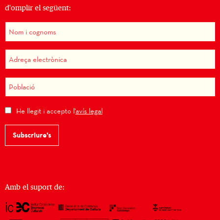
d'omplir el següent:
He llegit i accepto l'
avís legal
Subscriure's
Amb el suport de: