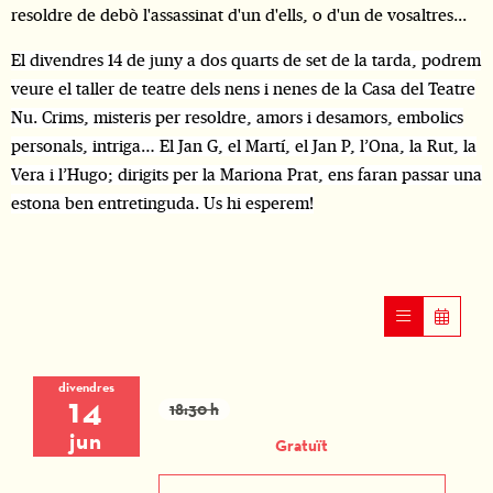
resoldre de debò l'assassinat d'un d'ells, o d'un de vosaltres...
El divendres 14 de juny a dos quarts de set de la tarda, podrem
veure el taller de teatre dels nens i nenes de la Casa del Teatre
Nu. Crims, misteris per resoldre, amors i desamors, embolics
personals, intriga… El Jan G, el Martí, el Jan P, l’Ona, la Rut, la
Vera i l’Hugo; dirigits per la Mariona Prat, ens faran passar una
estona ben entretinguda. Us hi esperem!
divendres
14
18:30 h
jun
Gratuït