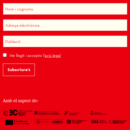
He llegit i accepto l'
avís legal
Subscriure's
Amb el suport de: