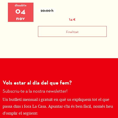
dissabte
04
20:00 h
nov
14 €
Finalitzat
Vols estar al dia del que fem?
Subscriu-te a la nostra newsletter!
Un butlletí mensual i gratuït en què us expliquem tot el que
passa dins i fora La Casa. Apuntar-s'hi és ben fàcil, només heu
d'omplir el següent: