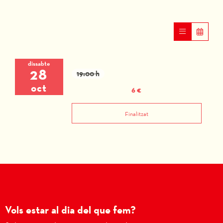
dissabte
28
19:00 h
oct
6 €
Finalitzat
Vols estar al dia del que fem?