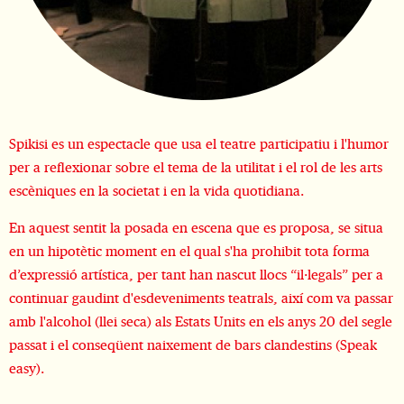
Diapositiva 1 de 1
Spikisi es un espectacle que usa el teatre participatiu i l'humor
per a reflexionar sobre el tema de la utilitat i el rol de les arts
escèniques en la societat i en la vida quotidiana.
En aquest sentit la posada en escena que es proposa, se situa
en un hipotètic moment en el qual s'ha prohibit tota forma
d’expressió artística, per tant han nascut llocs “il·legals” per a
continuar gaudint d'esdeveniments teatrals, així com va passar
amb l'alcohol (llei seca) als Estats Units en els anys 20 del segle
passat i el conseqüent naixement de bars clandestins (Speak
easy).