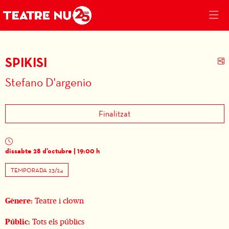
SPIKISI
C
Stefano D'argenio
Finalitzat
dissabte 28 d’octubre
|
19:00 h
TEMPORADA 23/24
Gènere:
Teatre i clown
Públic:
Tots els públics