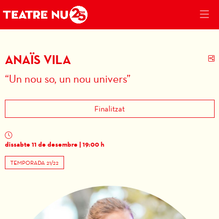
ANAÏS VILA
C
“Un nou so, un nou univers”
Finalitzat
dissabte 11 de desembre
|
19:00 h
TEMPORADA 21/22