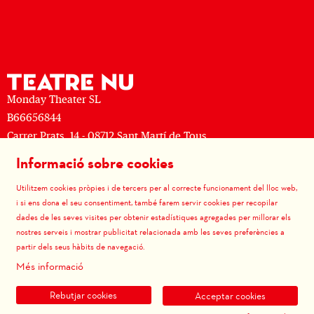
Monday Theater SL
B66656844
Carrer Prats, 14 - 08712 Sant Martí de Tous
M: (+34) 677 519 625 · T: (+34) 93 805 08 63
Informació sobre cookies
Sitemap
|
Avís Legal
|
Ús de Cookies
|
Contactar
|
Utilitzem cookies pròpies i de tercers per al correcte funcionament del lloc web,
Política de privacitat
|
Termes i condicions de venda
i si ens dona el seu consentiment, també farem servir cookies per recopilar
dades de les seves visites per obtenir estadístiques agregades per millorar els
Link a instagram
Link a youtube
Link a facebook
Link a vimeo
nostres serveis i mostrar publicitat relacionada amb les seves preferències a
partir dels seus hàbits de navegació.
Més informació
Rebutjar cookies
Acceptar cookies