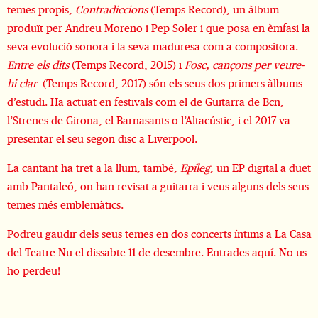
temes propis,
Contradiccions
(Temps Record), un àlbum
produït per Andreu Moreno i Pep Soler i que posa en èmfasi la
seva evolució sonora i la seva maduresa com a compositora.
Entre els dits
(Temps Record, 2015) i
Fosc, cançons per veure-
hi clar
(Temps Record, 2017) són els seus dos primers àlbums
d’estudi. Ha actuat en festivals com el de Guitarra de Bcn,
l’Strenes de Girona, el Barnasants o l’Altacústic, i el 2017 va
presentar el seu segon disc a Liverpool.
La cantant ha tret a la llum, també,
Epíleg
, un EP digital a duet
amb Pantaleó, on han revisat a guitarra i veus alguns dels seus
temes més emblemàtics.
Podreu gaudir dels seus temes en dos concerts íntims a La Casa
del Teatre Nu el dissabte 11 de desembre. Entrades
aquí
.
No us
ho perdeu!