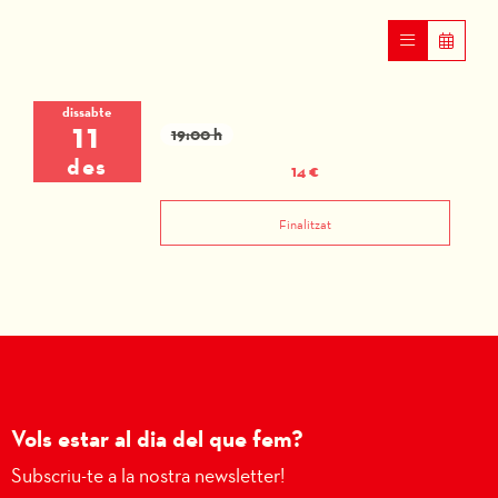
dissabte
11
19:00 h
des
14 €
Finalitzat
Vols estar al dia del que fem?
Subscriu-te a la nostra newsletter!