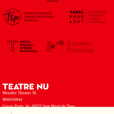
Monday Theater SL
B66656844
Carrer Prats, 14 - 08712 Sant Martí de Tous
M: (+34) 677 519 625 · T: (+34) 93 805 08 63