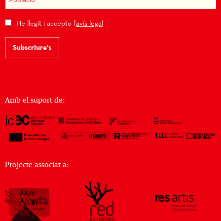
He llegit i accepto l'
avís legal
Subscriure's
Amb el suport de:
Projecte associat a: