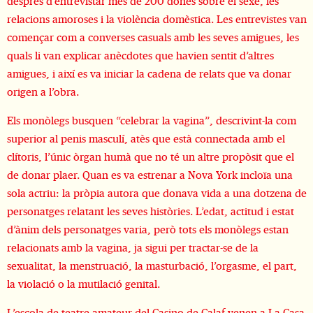
després d’entrevistar més de 200 dones sobre el sexe, les
relacions amoroses i la violència domèstica. Les entrevistes van
començar com a converses casuals amb les seves amigues, les
quals li van explicar anècdotes que havien sentit d’altres
amigues, i així es va iniciar la cadena de relats que va donar
origen a l’obra.
Els monòlegs busquen “celebrar la vagina”, descrivint-la com
superior al penis masculí, atès que està connectada amb el
clítoris, l’únic òrgan humà que no té un altre propòsit que el
de donar plaer. Quan es va estrenar a Nova York incloïa una
sola actriu: la pròpia autora que donava vida a una dotzena de
personatges relatant les seves històries. L’edat, actitud i estat
d’ànim dels personatges varia, però tots els monòlegs estan
relacionats amb la vagina, ja sigui per tractar-se de la
sexualitat, la menstruació, la masturbació, l’orgasme, el part,
la violació o la mutilació genital.