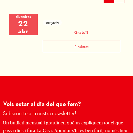
divendres
22
21:30 h
abr
Gratuït
Finalitzat
Vols estar al dia del que fem?
Subscriu-te a la nostra newsletter!
Un butlletí mensual i gratuït en què us expliquem tot el que
passa dins i fora La Casa. Apuntar-s'hi és ben fàcil, només heu