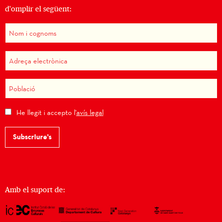
d'omplir el següent:
He llegit i accepto l'
avís legal
Subscriure's
Amb el suport de: