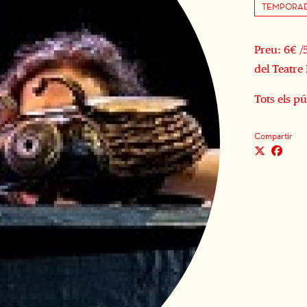
TEMPORAD
Preu: 6€ /
del Teatr
Tots els pú
Compartir