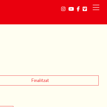
Link a instagram
Link a youtube
Link a faceb
Link a vi
Finalitzat