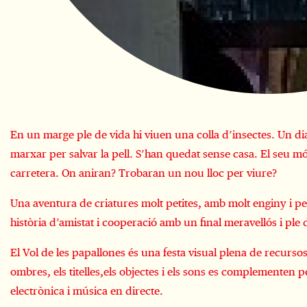
Diapositiva 1 de 1
En un marge ple de vida hi viuen una colla d’insectes. Un di
marxar per salvar la pell. S’han quedat sense casa. El seu 
carretera. On aniran? Trobaran un nou lloc per viure?
Una aventura de criatures molt petites, amb molt enginy i pe
història d’amistat i cooperació amb un final meravellós i ple
El Vol de les papallones és una festa visual plena de recursos 
ombres, els titelles,els objectes i els sons es complementen p
electrònica i música en directe.