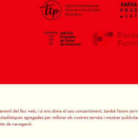
Sitemap
|
Avís Legal
|
Ús de 
Termes i condicions de venda
nament del lloc web, i si ens dona el seu consentiment, també farem servi
stadístiques agregades per millorar els nostres serveis i mostrar publicita
its de navegació.