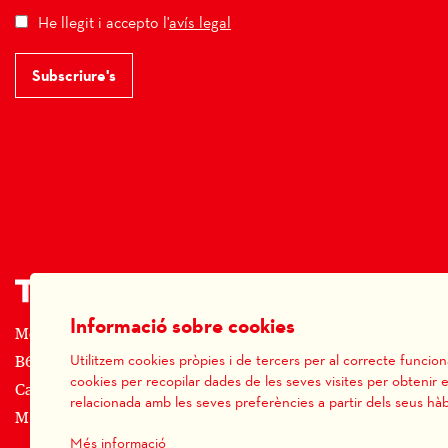
He llegit i accepto l'
avís legal
Subscriure's
Informació sobre cookies
Monday Theater SL
Utilitzem cookies pròpies i de tercers per al correcte funcio
B66656844
cookies per recopilar dades de les seves visites per obtenir e
Carrer Prats, 14 - 08712 Sant Martí de Tous
relacionada amb les seves preferències a partir dels seus hàb
M: (+34) 677 519 625 · T: (+34) 93 805 08 63
Més informació