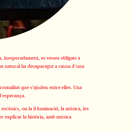
a, inesperadament, es veuen obligats a
món natural ha desaparegut a causa d’una
rsonalitat que s’ajuden entre elles. Una
 d’esperança.
escènics, on la il·luminació, la música, les
er explicar la història, amb música