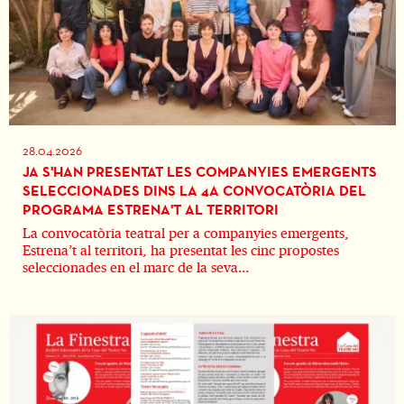
28.04.2026
JA S'HAN PRESENTAT LES COMPANYIES EMERGENTS
SELECCIONADES DINS LA 4A CONVOCATÒRIA DEL
PROGRAMA ESTRENA'T AL TERRITORI
La convocatòria teatral per a companyies emergents,
Estrena’t al territori, ha presentat les cinc propostes
seleccionades en el marc de la seva...