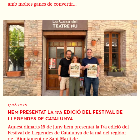
amb moltes ganes de convertir...
17.06.2026
HEM PRESENTAT LA 17A EDICIÓ DEL FESTIVAL DE
LLEGENDES DE CATALUNYA
Aquest dimarts 16 de juny hem presentat la 17a edició del
Festival de Llegendes de Catalunya de la mà del regidor
de l'Ajuntament de Sant Martí de...