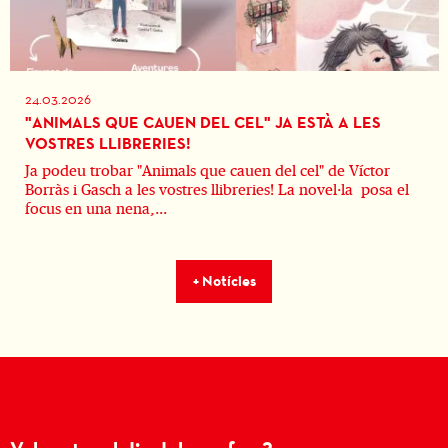
24.03.2026
"ANIMALS QUE CAUEN DEL CEL" JA ESTÀ A LES
VOSTRES LLIBRERIES!
Ja podeu trobar "Animals que cauen del cel" de Víctor
Borràs i Gasch a les vostres llibreries! La novel·la posa el
focus en una nena,...
+ Notícies