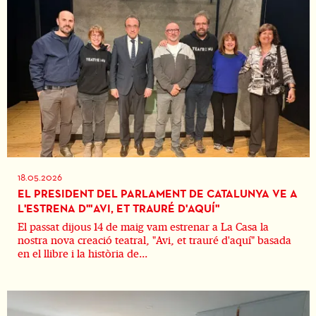
18.05.2026
EL PRESIDENT DEL PARLAMENT DE CATALUNYA VE A
L'ESTRENA D'"AVI, ET TRAURÉ D'AQUÍ"
El passat dijous 14 de maig vam estrenar a La Casa la
nostra nova creació teatral, "Avi, et trauré d'aquí" basada
en el llibre i la història de...