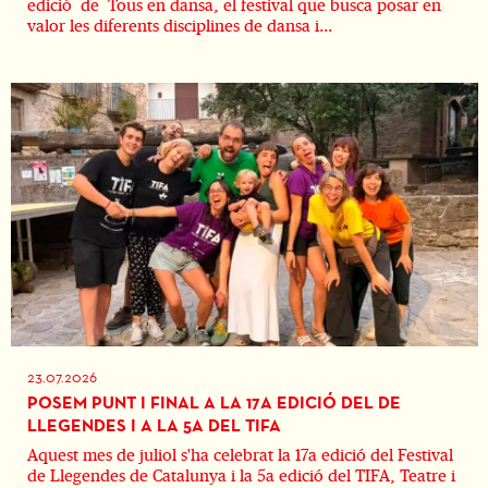
edició de Tous en dansa, el festival que busca posar en
valor les diferents disciplines de dansa i...
23.07.2026
POSEM PUNT I FINAL A LA 17A EDICIÓ DEL DE
LLEGENDES I A LA 5A DEL TIFA
Aquest mes de juliol s'ha celebrat la 17a edició del Festival
de Llegendes de Catalunya i la 5a edició del TIFA, Teatre i