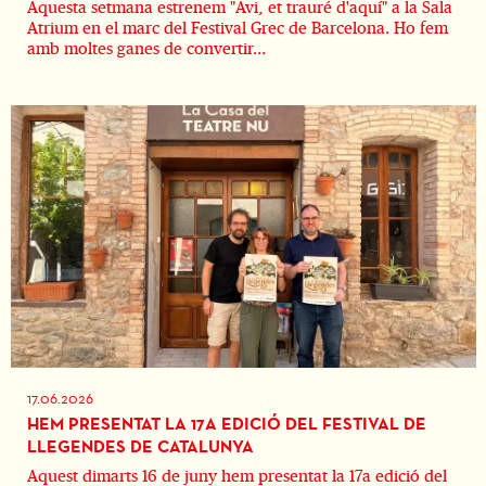
Aquesta setmana estrenem "Avi, et trauré d'aquí" a la Sala
Atrium en el marc del Festival Grec de Barcelona. Ho fem
amb moltes ganes de convertir...
17.06.2026
HEM PRESENTAT LA 17A EDICIÓ DEL FESTIVAL DE
LLEGENDES DE CATALUNYA
Aquest dimarts 16 de juny hem presentat la 17a edició del