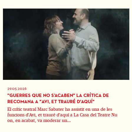
29.05.2026
"GUERRES QUE NO S’ACABEN" LA CRÍTICA DE
RECOMANA A "AVI, ET TRAURÉ D'AQUÍ"
El crític teatral Marc Sabater ha assistit en una de les
funcions d'Avi, et trauré d'aquí a La Casa del Teatre Nu
on, en acabat, va moderar un...