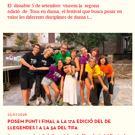
El dissabte 5 de setembre viurem la segona
edició de Tous en dansa, el festival que busca posar en
valor les diferents disciplines de dansa i...
23.07.2026
POSEM PUNT I FINAL A LA 17A EDICIÓ DEL DE
LLEGENDES I A LA 5A DEL TIFA