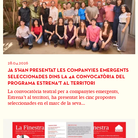
28.04.2026
JA S'HAN PRESENTAT LES COMPANYIES EMERGENTS
SELECCIONADES DINS LA 4A CONVOCATÒRIA DEL
PROGRAMA ESTRENA'T AL TERRITORI
La convocatòria teatral per a companyies emergents,
Estrena’t al territori, ha presentat les cinc propostes
seleccionades en el marc de la seva...