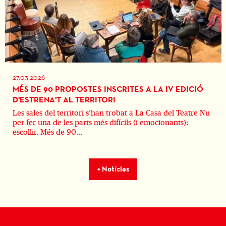
27.03.2026
MÉS DE 90 PROPOSTES INSCRITES A LA IV EDICIÓ
D'ESTRENA'T AL TERRITORI
Les sales del territori s’han trobat a La Casa del Teatre Nu
per fer una de les parts més difícils (i emocionants):
escollir. Més de 90...
+ Notícies