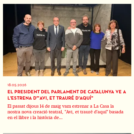
18.05.2026
EL PRESIDENT DEL PARLAMENT DE CATALUNYA VE A
L'ESTRENA D'"AVI, ET TRAURÉ D'AQUÍ"
El passat dijous 14 de maig vam estrenar a La Casa la
nostra nova creació teatral, "Avi, et trauré d'aquí" basada
en el llibre i la història de...