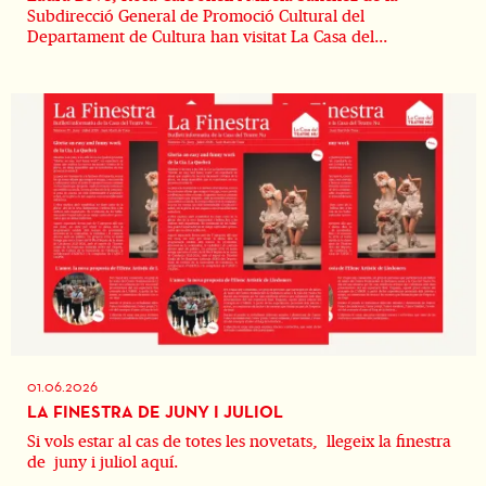
Subdirecció General de Promoció Cultural del
Departament de Cultura han visitat La Casa del...
01.06.2026
LA FINESTRA DE JUNY I JULIOL
Si vols estar al cas de totes les novetats, llegeix la finestra
de juny i juliol aquí.