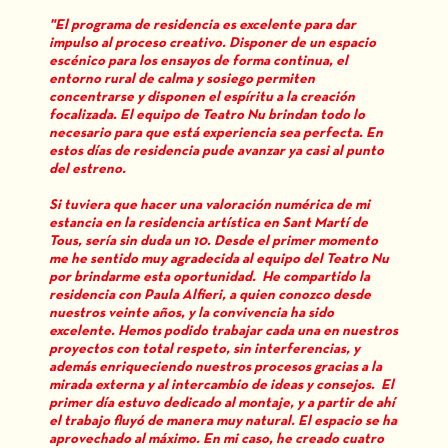
"El programa de residencia es excelente para dar
impulso al proceso creativo. Disponer de un espacio
escénico para los ensayos de forma continua, el
entorno rural de calma y sosiego permiten
concentrarse y disponen el espíritu a la creación
focalizada. El equipo de Teatro Nu brindan todo lo
necesario para que está experiencia sea perfecta. En
estos días de residencia pude avanzar ya casi al punto
del estreno.
Si tuviera que hacer una valoración numérica de mi
estancia en la residencia artística en Sant Martí de
Tous, sería sin duda un 10. Desde el primer momento
me he sentido muy agradecida al equipo del Teatro Nu
por brindarme esta oportunidad. He compartido la
residencia con Paula Alfieri, a quien conozco desde
nuestros veinte años, y la convivencia ha sido
excelente. Hemos podido trabajar cada una en nuestros
proyectos con total respeto, sin interferencias, y
además enriqueciendo nuestros procesos gracias a la
mirada externa y al intercambio de ideas y consejos. El
primer día estuvo dedicado al montaje, y a partir de ahí
el trabajo fluyó de manera muy natural. El espacio se ha
aprovechado al máximo. En mi caso, he creado cuatro