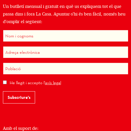
Un butlletí mensual i gratuït en què us expliquem tot el que
passa dins i fora La Casa. Apuntar-s'hi és ben fàcil, només heu
d'omplir el següent:
He llegit i accepto l'
avís legal
Subscriure's
Amb el suport de: