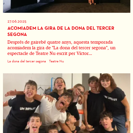
27.06.2025
ACOMIADEM LA GIRA DE LA DONA DEL TERCER
SEGONA
Després de gairebé quatre anys, aquesta temporada
acomiadem la gira de "La dona del tercer segona", un
espectacle de Teatre Nu escrit per Víctor...
La dona del tercer segona
Teatre Nu