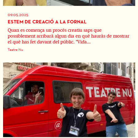
09.05.2025
ESTEM DE CREACIÓ A LA FORNAL
Quan es comença un procés creatiu saps que
possiblement arribarà algun dia en què hauràs de mostrar
el què has fet davant del públic. "Vida...
Teatre Nu