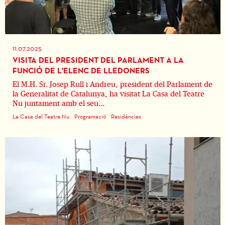
11.07.2025
VISITA DEL PRESIDENT DEL PARLAMENT A LA
FUNCIÓ DE L'ELENC DE LLEDONERS
El M.H. Sr. Josep Rull i Andreu, president del Parlament de
la Generalitat de Catalunya, ha visitat La Casa del Teatre
Nu juntament amb el seu...
La Casa del Teatre Nu
Programació
Residències