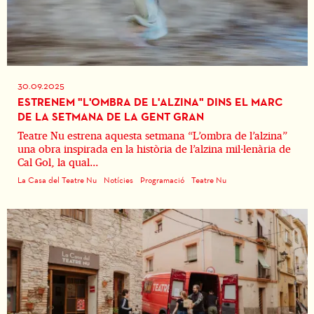
30.09.2025
ESTRENEM "L'OMBRA DE L'ALZINA" DINS EL MARC
DE LA SETMANA DE LA GENT GRAN
Teatre Nu estrena aquesta setmana “L’ombra de l’alzina”
una obra inspirada en la història de l’alzina mil·lenària de
Cal Gol, la qual...
La Casa del Teatre Nu
Notícies
Programació
Teatre Nu