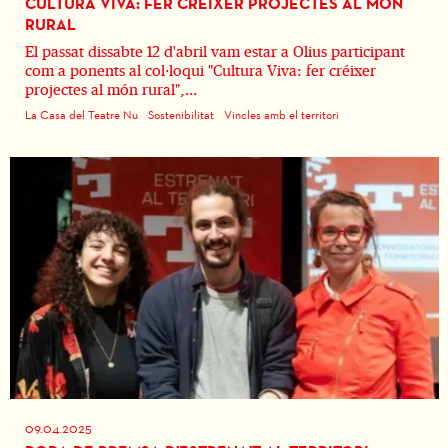
CULTURA VIVA: FER CRÉIXER PROJECTES AL MÓN
RURAL
El passat dissabte 12 d'abril vam estar a Olius participant
com a ponents al col·loqui "Cultura Viva: fer créixer
projectes al món rural",...
La Casa del Teatre Nu
Sostenibilitat
Vincles amb el territori
09.04.2025