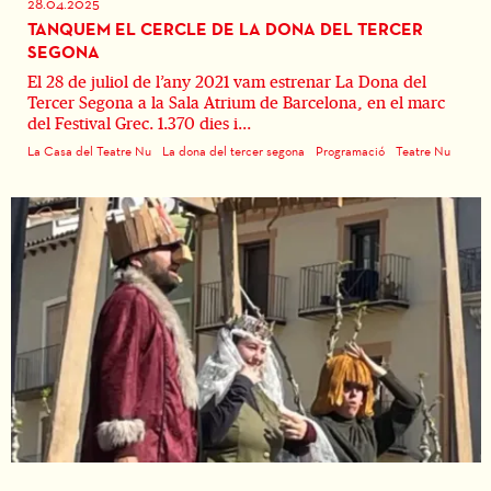
28.04.2025
TANQUEM EL CERCLE DE LA DONA DEL TERCER
SEGONA
El 28 de juliol de l’any 2021 vam estrenar La Dona del
Tercer Segona a la Sala Atrium de Barcelona, en el marc
del Festival Grec. 1.370 dies i...
La Casa del Teatre Nu
La dona del tercer segona
Programació
Teatre Nu