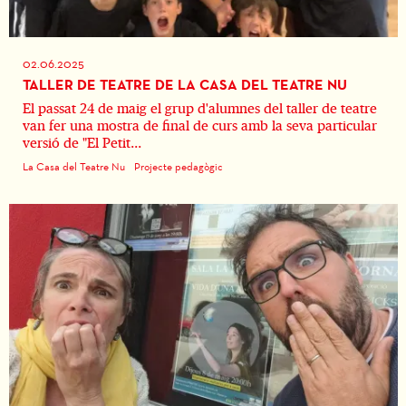
02.06.2025
TALLER DE TEATRE DE LA CASA DEL TEATRE NU
El passat 24 de maig el grup d'alumnes del taller de teatre
van fer una mostra de final de curs amb la seva particular
versió de "El Petit...
La Casa del Teatre Nu
Projecte pedagògic