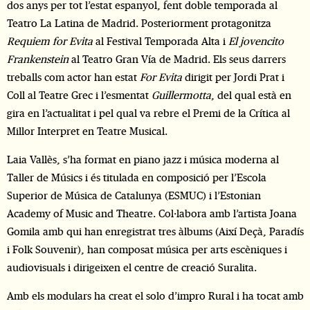
dos anys per tot l’estat espanyol, fent doble temporada al
Teatro La Latina de Madrid. Posteriorment protagonitza
Requiem for Evita
al Festival Temporada Alta i
El jovencito
Frankenstein
al Teatro Gran Vía de Madrid. Els seus darrers
treballs com actor han estat
For Evita
dirigit per Jordi Prat i
Coll al Teatre Grec i l’esmentat
Guillermotta
, del qual està en
gira en l’actualitat i pel qual va rebre el Premi de la Crítica al
Millor Interpret en Teatre Musical.
Laia Vallès, s’ha format en piano jazz i música moderna al
Taller de Músics i és titulada en composició per l’Escola
Superior de Música de Catalunya (ESMUC) i l’Estonian
Academy of Music and Theatre. Col·labora amb l’artista Joana
Gomila amb qui han enregistrat tres àlbums (Així Deçà, Paradís
i Folk Souvenir), han composat música per arts escèniques i
audiovisuals i dirigeixen el centre de creació Suralita.
Amb els modulars ha creat el solo d’impro Rural i ha tocat amb