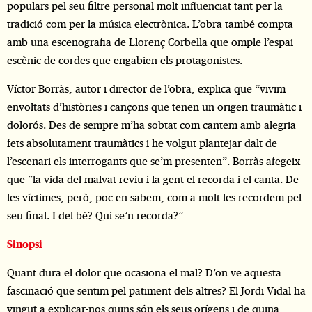
populars pel seu filtre personal molt influenciat tant per la
tradició com per la música electrònica. L’obra també compta
amb una escenografia de Llorenç Corbella que omple l’espai
escènic de cordes que engabien els protagonistes.
Víctor Borràs, autor i director de l’obra, explica que “vivim
envoltats d’històries i cançons que tenen un origen traumàtic i
dolorós. Des de sempre m’ha sobtat com cantem amb alegria
fets absolutament traumàtics i he volgut plantejar dalt de
l’escenari els interrogants que se’m presenten”. Borràs afegeix
que “la vida del malvat reviu i la gent el recorda i el canta. De
les víctimes, però, poc en sabem, com a molt les recordem pel
seu final. I del bé? Qui se’n recorda?”
Sinopsi
Quant dura el dolor que ocasiona el mal? D’on ve aquesta
fascinació que sentim pel patiment dels altres? El Jordi Vidal ha
vingut a explicar-nos quins són els seus orígens i de quina