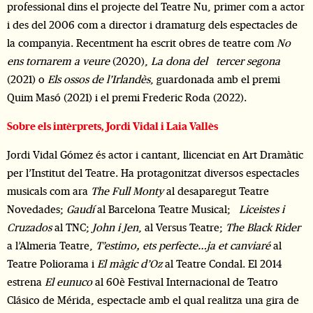
professional dins el projecte del Teatre Nu, primer com a actor
i des del 2006 com a director i dramaturg dels espectacles de
la companyia. Recentment ha escrit obres de teatre com
No
ens tornarem a veure
(2020),
La dona del tercer segona
(2021) o
Els ossos de l’Irlandès
, guardonada amb el premi
Quim Masó (2021) i el premi Frederic Roda (2022).
Sobre els intèrprets, Jordi Vidal i Laia Vallès
Jordi Vidal Gómez és actor i cantant, llicenciat en Art Dramàtic
per l’Institut del Teatre. Ha protagonitzat diversos espectacles
musicals com ara
The Full Monty
al desaparegut Teatre
Novedades;
Gaudí
al Barcelona Teatre Musical;
Liceistes i
Cruzados
al TNC;
John i Jen
, al Versus Teatre;
The Black Rider
a l’Almeria Teatre,
T’estimo, ets perfecte…ja et canviaré
al
Teatre Poliorama i
El màgic d’Oz
al Teatre Condal. El 2014
estrena
El eunuco
al 60è Festival Internacional de Teatro
Clásico de Mérida, espectacle amb el qual realitza una gira de