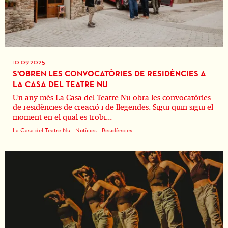
10.09.2025
S'OBREN LES CONVOCATÒRIES DE RESIDÈNCIES A
LA CASA DEL TEATRE NU
Un any més La Casa del Teatre Nu obra les convocatòries
de residències de creació i de llegendes. Sigui quin sigui el
moment en el qual es trobi...
La Casa del Teatre Nu
Notícies
Residències