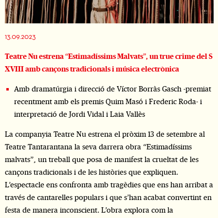
Diapositiva 1 de 1
13.09.2023
Teatre Nu estrena “Estimadíssims Malvats”, un true crime del S
XVIII amb cançons tradicionals i música electrònica
Amb dramatúrgia i direcció de Víctor Borràs Gasch -premiat
recentment amb els premis Quim Masó i Frederic Roda- i
interpretació de Jordi Vidal i Laia Vallès
La companyia Teatre Nu estrena el pròxim 13 de setembre al
Teatre Tantarantana la seva darrera obra “Estimadíssims
malvats”, un treball que posa de manifest la crueltat de les
cançons tradicionals i de les històries que expliquen.
L’espectacle ens confronta amb tragèdies que ens han arribat a
través de cantarelles populars i que s’han acabat convertint en
festa de manera inconscient. L’obra explora com la