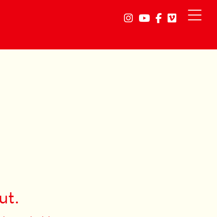
Link a instagram
Link a youtube
Link a faceb
Link a vi
ut.